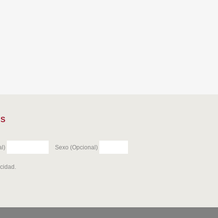
ES
l)
Sexo (Opcional)
acidad
.