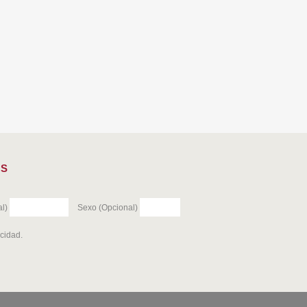
ES
l)
Sexo (Opcional)
acidad
.