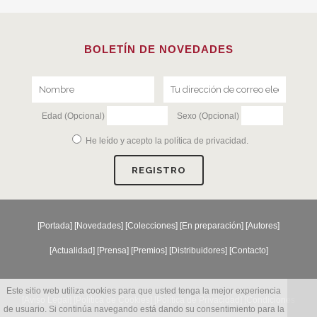
BOLETÍN DE NOVEDADES
Edad (Opcional)
Sexo (Opcional)
He leído y acepto la
política de privacidad
.
[
Portada
] [
Novedades
] [
Colecciones
] [
En preparación
] [
Autores
]
[
Actualidad
] [
Prensa
] [
Premios
] [
Distribuidores
] [
Contacto
]
Este sitio web utiliza cookies para que usted tenga la mejor experiencia
[Aviso Legal] [
Política de Cookies
] [
Política de Privacidad
] [
Condiciones
de usuario. Si continúa navegando está dando su consentimiento para la