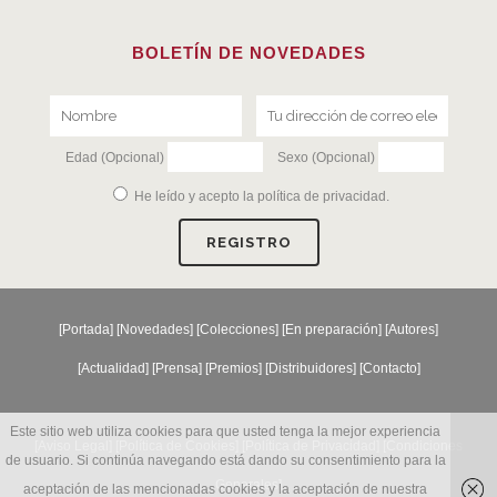
BOLETÍN DE NOVEDADES
Edad (Opcional)
Sexo (Opcional)
He leído y acepto la
política de privacidad
.
[
Portada
] [
Novedades
] [
Colecciones
] [
En preparación
] [
Autores
]
[
Actualidad
] [
Prensa
] [
Premios
] [
Distribuidores
] [
Contacto
]
Este sitio web utiliza cookies para que usted tenga la mejor experiencia
[Aviso Legal] [
Política de Cookies
] [
Política de Privacidad
] [
Condiciones
de usuario. Si continúa navegando está dando su consentimiento para la
Generales
]
aceptación de las mencionadas cookies y la aceptación de nuestra