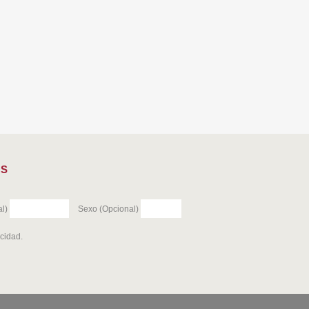
ES
l)
Sexo (Opcional)
acidad
.