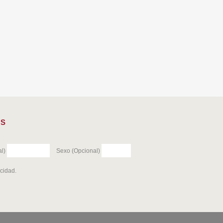
ES
l)
Sexo (Opcional)
acidad
.