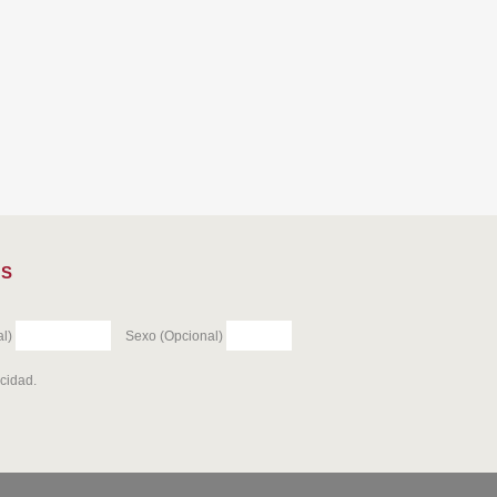
ES
l)
Sexo (Opcional)
acidad
.