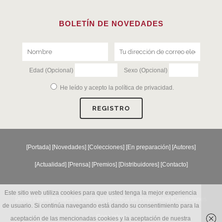
BOLETÍN DE NOVEDADES
Edad (Opcional)
Sexo (Opcional)
He leído y acepto la
política de privacidad
.
[
Portada
] [
Novedades
] [
Colecciones
] [
En preparación
] [
Autores
]
[
Actualidad
] [
Prensa
] [
Premios
] [
Distribuidores
] [
Contacto
]
Este sitio web utiliza cookies para que usted tenga la mejor experiencia
[Aviso Legal] [
Política de Cookies
] [
Política de Privacidad
] [
Condiciones
de usuario. Si continúa navegando está dando su consentimiento para la
Generales
]
aceptación de las mencionadas cookies y la aceptación de nuestra