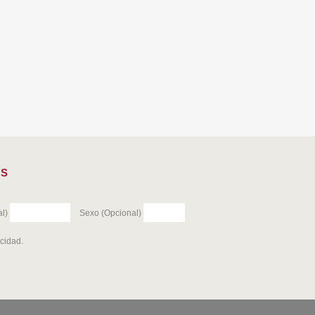
ES
l)
Sexo (Opcional)
acidad
.