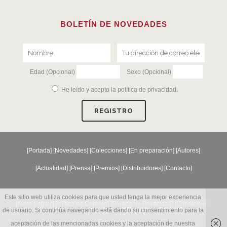
BOLETÍN DE NOVEDADES
Edad (Opcional)
Sexo (Opcional)
He leído y acepto la
política de privacidad
.
[
Portada
] [
Novedades
] [
Colecciones
] [
En preparación
] [
Autores
]
[
Actualidad
] [
Prensa
] [
Premios
] [
Distribuidores
] [
Contacto
]
Este sitio web utiliza cookies para que usted tenga la mejor experiencia
[Aviso Legal] [
Política de Cookies
] [
Política de Privacidad
] [
Condiciones
de usuario. Si continúa navegando está dando su consentimiento para la
Generales
]
aceptación de las mencionadas cookies y la aceptación de nuestra