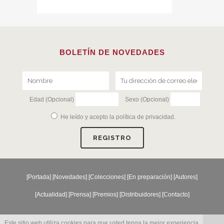
BOLETÍN DE NOVEDADES
Edad (Opcional)
Sexo (Opcional)
He leído y acepto la
política de privacidad
.
[
Portada
] [
Novedades
] [
Colecciones
] [
En preparación
] [
Autores
]
[
Actualidad
] [
Prensa
] [
Premios
] [
Distribuidores
] [
Contacto
]
Este sitio web utiliza cookies para que usted tenga la mejor experiencia