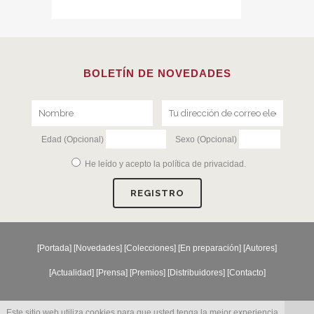
BOLETÍN DE NOVEDADES
Edad (Opcional)
Sexo (Opcional)
He leído y acepto la
política de privacidad
.
[
Portada
] [
Novedades
] [
Colecciones
] [
En preparación
] [
Autores
]
[
Actualidad
] [
Prensa
] [
Premios
] [
Distribuidores
] [
Contacto
]
Este sitio web utiliza cookies para que usted tenga la mejor experiencia