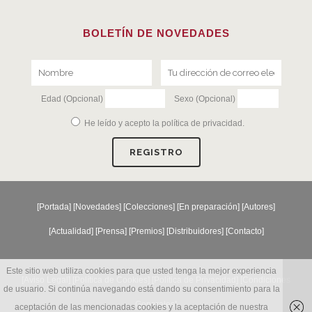
BOLETÍN DE NOVEDADES
Edad (Opcional)
Sexo (Opcional)
He leído y acepto la
política de privacidad
.
[
Portada
] [
Novedades
] [
Colecciones
] [
En preparación
] [
Autores
]
[
Actualidad
] [
Prensa
] [
Premios
] [
Distribuidores
] [
Contacto
]
Este sitio web utiliza cookies para que usted tenga la mejor experiencia
[Aviso Legal] [
Política de Cookies
] [
Política de Privacidad
] [
Condiciones
de usuario. Si continúa navegando está dando su consentimiento para la
Generales
]
aceptación de las mencionadas cookies y la aceptación de nuestra