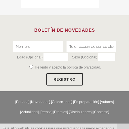
BOLETÍN DE NOVEDADES
Edad (Opcional)
Sexo (Opcional)
He leído y acepto la
política de privacidad
.
[
Portada
] [
Novedades
] [
Colecciones
] [
En preparación
] [
Autores
]
[
Actualidad
] [
Prensa
] [
Premios
] [
Distribuidores
] [
Contacto
]
Este sitio web utiliza cookies para que usted tenga la mejor experiencia