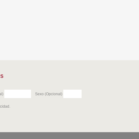
ES
l)
Sexo (Opcional)
acidad
.