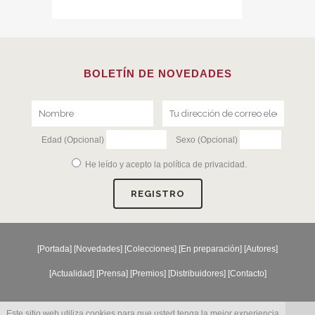
BOLETÍN DE NOVEDADES
Edad (Opcional)
Sexo (Opcional)
He leído y acepto la
política de privacidad
.
[
Portada
] [
Novedades
] [
Colecciones
] [
En preparación
] [
Autores
]
[
Actualidad
] [
Prensa
] [
Premios
] [
Distribuidores
] [
Contacto
]
Este sitio web utiliza cookies para que usted tenga la mejor experiencia