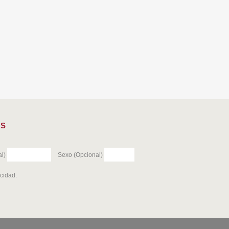
ES
l)
Sexo (Opcional)
acidad
.