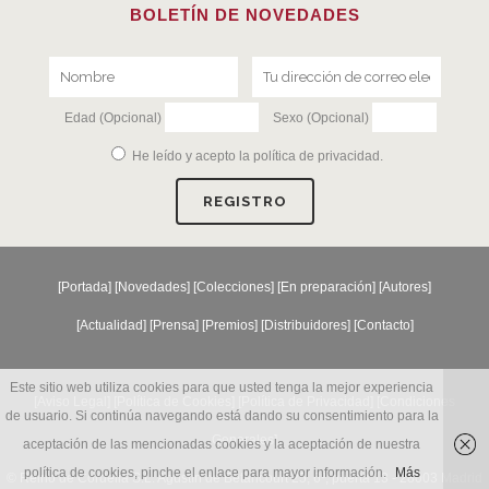
BOLETÍN DE NOVEDADES
Edad (Opcional)
Sexo (Opcional)
He leído y acepto la
política de privacidad
.
[
Portada
] [
Novedades
] [
Colecciones
] [
En preparación
] [
Autores
]
[
Actualidad
] [
Prensa
] [
Premios
] [
Distribuidores
] [
Contacto
]
Este sitio web utiliza cookies para que usted tenga la mejor experiencia
[Aviso Legal] [
Política de Cookies
] [
Política de Privacidad
] [
Condiciones
de usuario. Si continúa navegando está dando su consentimiento para la
Generales
]
aceptación de las mencionadas cookies y la aceptación de nuestra
política de cookies, pinche el enlace para mayor información.
Más
© Reino de Cordelia S.L. Agustín de Betancourt 25, 6º, puerta 13 - 28003 Madrid