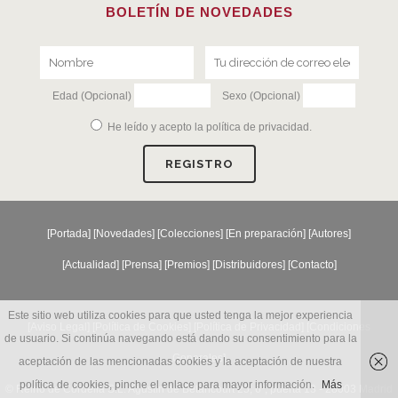
BOLETÍN DE NOVEDADES
Edad (Opcional)
Sexo (Opcional)
He leído y acepto la
política de privacidad
.
[
Portada
] [
Novedades
] [
Colecciones
] [
En preparación
] [
Autores
]
[
Actualidad
] [
Prensa
] [
Premios
] [
Distribuidores
] [
Contacto
]
Este sitio web utiliza cookies para que usted tenga la mejor experiencia
[Aviso Legal] [
Política de Cookies
] [
Política de Privacidad
] [
Condiciones
de usuario. Si continúa navegando está dando su consentimiento para la
Generales
]
aceptación de las mencionadas cookies y la aceptación de nuestra
política de cookies, pinche el enlace para mayor información.
Más
© Reino de Cordelia S.L. Agustín de Betancourt 25, 6º, puerta 13 - 28003 Madrid