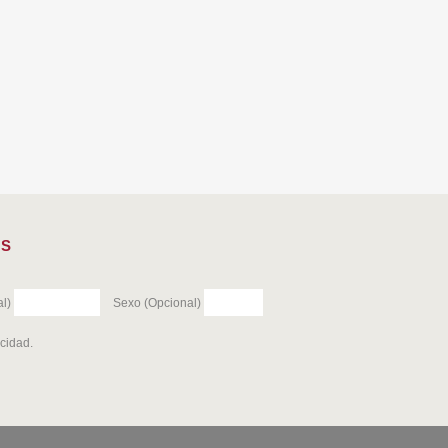
ES
l)
Sexo (Opcional)
acidad
.