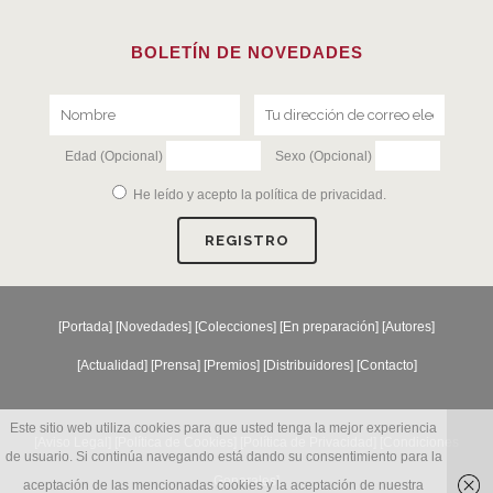
BOLETÍN DE NOVEDADES
Edad (Opcional)
Sexo (Opcional)
He leído y acepto la
política de privacidad
.
[
Portada
] [
Novedades
] [
Colecciones
] [
En preparación
] [
Autores
]
[
Actualidad
] [
Prensa
] [
Premios
] [
Distribuidores
] [
Contacto
]
Este sitio web utiliza cookies para que usted tenga la mejor experiencia
[Aviso Legal] [
Política de Cookies
] [
Política de Privacidad
] [
Condiciones
de usuario. Si continúa navegando está dando su consentimiento para la
Generales
]
aceptación de las mencionadas cookies y la aceptación de nuestra