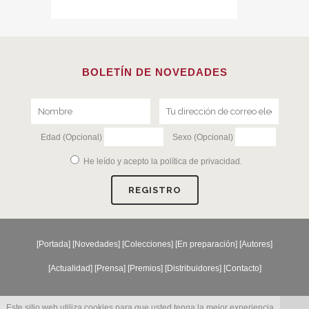
BOLETÍN DE NOVEDADES
Edad (Opcional)
Sexo (Opcional)
He leído y acepto la
política de privacidad
.
[
Portada
] [
Novedades
] [
Colecciones
] [
En preparación
] [
Autores
]
[
Actualidad
] [
Prensa
] [
Premios
] [
Distribuidores
] [
Contacto
]
Este sitio web utiliza cookies para que usted tenga la mejor experiencia