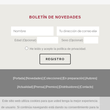
BOLETÍN DE NOVEDADES
Edad (Opcional)
Sexo (Opcional)
He leído y acepto la
política de privacidad
.
[
Portada
] [
Novedades
] [
Colecciones
] [
En preparación
] [
Autores
]
[
Actualidad
] [
Prensa
] [
Premios
] [
Distribuidores
] [
Contacto
]
Este sitio web utiliza cookies para que usted tenga la mejor experiencia
[Aviso Legal] [
Política de Cookies
] [
Política de Privacidad
] [
Condiciones
de usuario. Si continúa navegando está dando su consentimiento para la