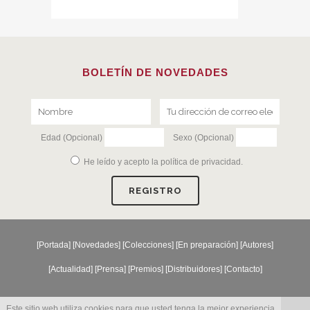
BOLETÍN DE NOVEDADES
Edad (Opcional)
Sexo (Opcional)
He leído y acepto la
política de privacidad
.
[
Portada
] [
Novedades
] [
Colecciones
] [
En preparación
] [
Autores
]
[
Actualidad
] [
Prensa
] [
Premios
] [
Distribuidores
] [
Contacto
]
Este sitio web utiliza cookies para que usted tenga la mejor experiencia