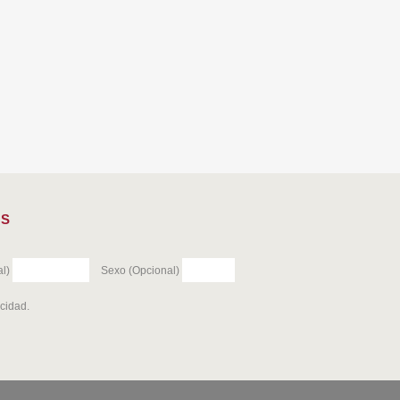
ES
l)
Sexo (Opcional)
acidad
.