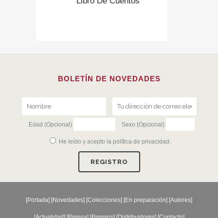
Libro De Cuentos
BOLETÍN DE NOVEDADES
Edad (Opcional)
Sexo (Opcional)
He leído y acepto la
política de privacidad
.
[
Portada
] [
Novedades
] [
Colecciones
] [
En preparación
] [
Autores
]
[
Actualidad
] [
Prensa
] [
Premios
] [
Distribuidores
] [
Contacto
]