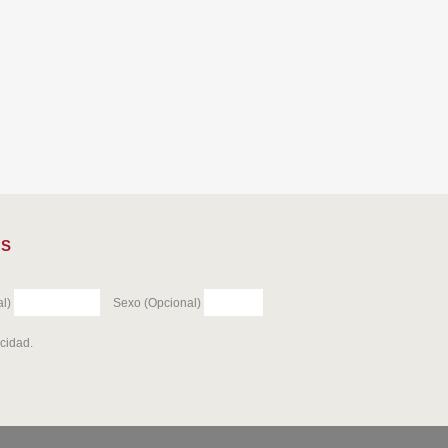
ES
l)
Sexo (Opcional)
acidad
.