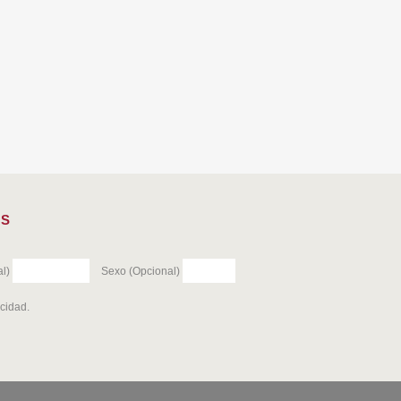
ES
l)
Sexo (Opcional)
acidad
.