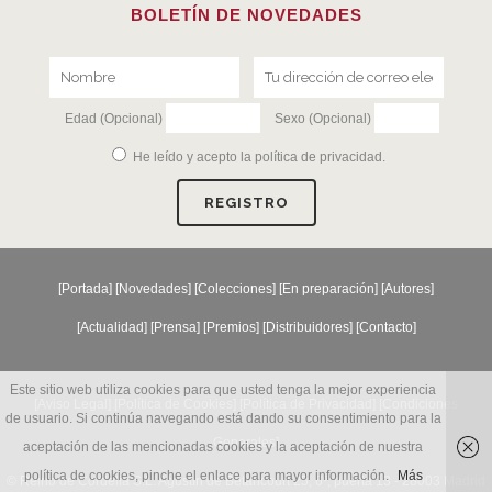
BOLETÍN DE NOVEDADES
Edad (Opcional)
Sexo (Opcional)
He leído y acepto la
política de privacidad
.
[
Portada
] [
Novedades
] [
Colecciones
] [
En preparación
] [
Autores
]
[
Actualidad
] [
Prensa
] [
Premios
] [
Distribuidores
] [
Contacto
]
Este sitio web utiliza cookies para que usted tenga la mejor experiencia
[Aviso Legal] [
Política de Cookies
] [
Política de Privacidad
] [
Condiciones
de usuario. Si continúa navegando está dando su consentimiento para la
Generales
]
aceptación de las mencionadas cookies y la aceptación de nuestra
política de cookies, pinche el enlace para mayor información.
Más
© Reino de Cordelia S.L. Agustín de Betancourt 25, 6º, puerta 13 - 28003 Madrid