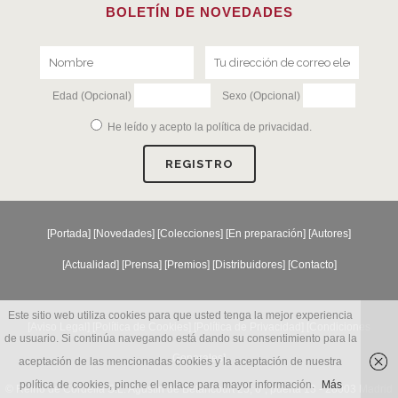
BOLETÍN DE NOVEDADES
Edad (Opcional)
Sexo (Opcional)
He leído y acepto la
política de privacidad
.
[
Portada
] [
Novedades
] [
Colecciones
] [
En preparación
] [
Autores
]
[
Actualidad
] [
Prensa
] [
Premios
] [
Distribuidores
] [
Contacto
]
Este sitio web utiliza cookies para que usted tenga la mejor experiencia
[Aviso Legal] [
Política de Cookies
] [
Política de Privacidad
] [
Condiciones
de usuario. Si continúa navegando está dando su consentimiento para la
Generales
]
aceptación de las mencionadas cookies y la aceptación de nuestra
política de cookies, pinche el enlace para mayor información.
Más
© Reino de Cordelia S.L. Agustín de Betancourt 25, 6º, puerta 13 - 28003 Madrid