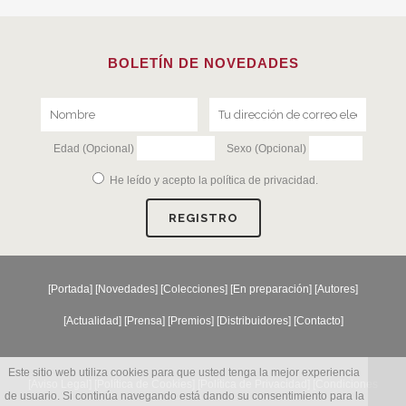
BOLETÍN DE NOVEDADES
Edad (Opcional)
Sexo (Opcional)
He leído y acepto la
política de privacidad
.
[
Portada
] [
Novedades
] [
Colecciones
] [
En preparación
] [
Autores
]
[
Actualidad
] [
Prensa
] [
Premios
] [
Distribuidores
] [
Contacto
]
Este sitio web utiliza cookies para que usted tenga la mejor experiencia
[Aviso Legal] [
Política de Cookies
] [
Política de Privacidad
] [
Condiciones
de usuario. Si continúa navegando está dando su consentimiento para la