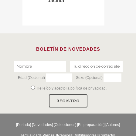
Jacinta”
BOLETÍN DE NOVEDADES
Edad (Opcional)
Sexo (Opcional)
He leído y acepto la
política de privacidad
.
[
Portada
] [
Novedades
] [
Colecciones
] [
En preparación
] [
Autores
]
[
Actualidad
] [
Prensa
] [
Premios
] [
Distribuidores
] [
Contacto
]