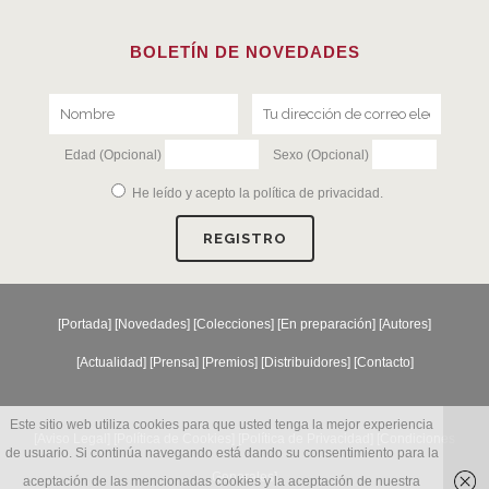
BOLETÍN DE NOVEDADES
Edad (Opcional)
Sexo (Opcional)
He leído y acepto la
política de privacidad
.
[
Portada
] [
Novedades
] [
Colecciones
] [
En preparación
] [
Autores
]
[
Actualidad
] [
Prensa
] [
Premios
] [
Distribuidores
] [
Contacto
]
Este sitio web utiliza cookies para que usted tenga la mejor experiencia
[Aviso Legal] [
Política de Cookies
] [
Política de Privacidad
] [
Condiciones
de usuario. Si continúa navegando está dando su consentimiento para la
Generales
]
aceptación de las mencionadas cookies y la aceptación de nuestra