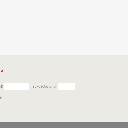
ES
l)
Sexo (Opcional)
acidad
.