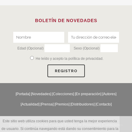
BOLETÍN DE NOVEDADES
Edad (Opcional)
Sexo (Opcional)
He leído y acepto la
política de privacidad
.
[
Portada
] [
Novedades
] [
Colecciones
] [
En preparación
] [
Autores
]
[
Actualidad
] [
Prensa
] [
Premios
] [
Distribuidores
] [
Contacto
]
Este sitio web utiliza cookies para que usted tenga la mejor experiencia
[Aviso Legal] [
Política de Cookies
] [
Política de Privacidad
] [
Condiciones
de usuario. Si continúa navegando está dando su consentimiento para la