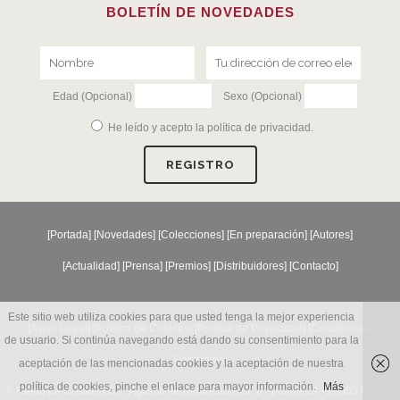
BOLETÍN DE NOVEDADES
Edad (Opcional)
Sexo (Opcional)
He leído y acepto la
política de privacidad
.
[
Portada
] [
Novedades
] [
Colecciones
] [
En preparación
] [
Autores
]
[
Actualidad
] [
Prensa
] [
Premios
] [
Distribuidores
] [
Contacto
]
Este sitio web utiliza cookies para que usted tenga la mejor experiencia
[Aviso Legal] [
Política de Cookies
] [
Política de Privacidad
] [
Condiciones
de usuario. Si continúa navegando está dando su consentimiento para la
Generales
]
aceptación de las mencionadas cookies y la aceptación de nuestra
política de cookies, pinche el enlace para mayor información.
Más
© Reino de Cordelia S.L. Agustín de Betancourt 25, 6º, puerta 13 - 28003 Madrid