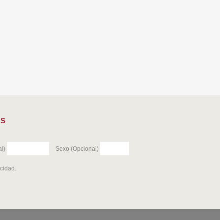
ES
l)
Sexo (Opcional)
acidad
.