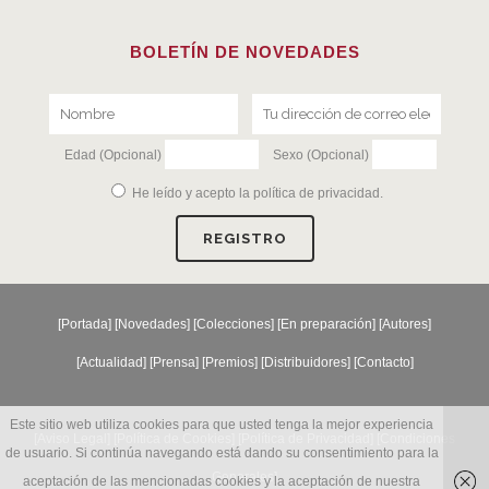
BOLETÍN DE NOVEDADES
Edad (Opcional)
Sexo (Opcional)
He leído y acepto la
política de privacidad
.
[
Portada
] [
Novedades
] [
Colecciones
] [
En preparación
] [
Autores
]
[
Actualidad
] [
Prensa
] [
Premios
] [
Distribuidores
] [
Contacto
]
Este sitio web utiliza cookies para que usted tenga la mejor experiencia
[Aviso Legal] [
Política de Cookies
] [
Política de Privacidad
] [
Condiciones
de usuario. Si continúa navegando está dando su consentimiento para la
Generales
]
aceptación de las mencionadas cookies y la aceptación de nuestra