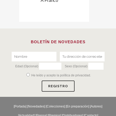
A Franco”
BOLETÍN DE NOVEDADES
Edad (Opcional)
Sexo (Opcional)
He leído y acepto la
política de privacidad
.
[
Portada
] [
Novedades
] [
Colecciones
] [
En preparación
] [
Autores
]
[
Actualidad
] [
Prensa
] [
Premios
] [
Distribuidores
] [
Contacto
]