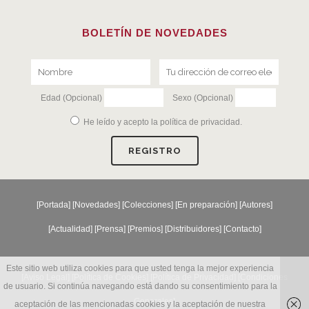
BOLETÍN DE NOVEDADES
Edad (Opcional)
Sexo (Opcional)
He leído y acepto la
política de privacidad
.
[
Portada
] [
Novedades
] [
Colecciones
] [
En preparación
] [
Autores
]
[
Actualidad
] [
Prensa
] [
Premios
] [
Distribuidores
] [
Contacto
]
Este sitio web utiliza cookies para que usted tenga la mejor experiencia
[Aviso Legal] [
Política de Cookies
] [
Política de Privacidad
] [
Condiciones
de usuario. Si continúa navegando está dando su consentimiento para la
Generales
]
aceptación de las mencionadas cookies y la aceptación de nuestra