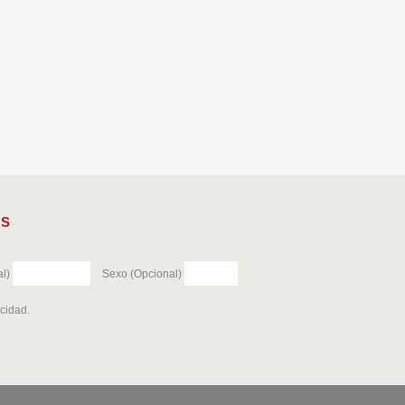
ES
l)
Sexo (Opcional)
acidad
.