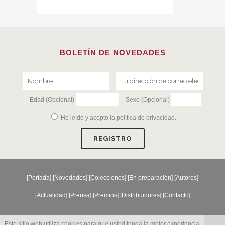
BOLETÍN DE NOVEDADES
Edad (Opcional)
Sexo (Opcional)
He leído y acepto la
política de privacidad
.
[
Portada
] [
Novedades
] [
Colecciones
] [
En preparación
] [
Autores
]
[
Actualidad
] [
Prensa
] [
Premios
] [
Distribuidores
] [
Contacto
]
Este sitio web utiliza cookies para que usted tenga la mejor experiencia