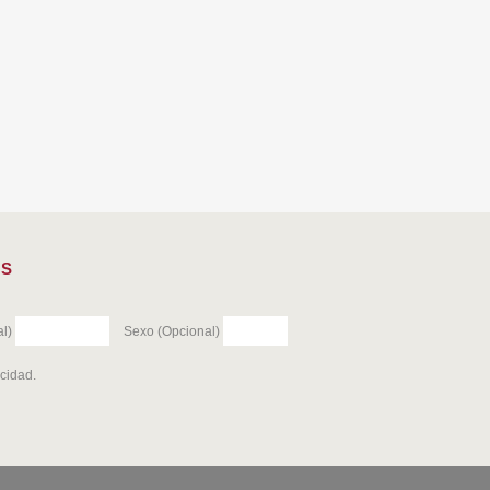
ES
l)
Sexo (Opcional)
acidad
.