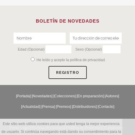
BOLETÍN DE NOVEDADES
Edad (Opcional)
Sexo (Opcional)
He leído y acepto la
política de privacidad
.
[
Portada
] [
Novedades
] [
Colecciones
] [
En preparación
] [
Autores
]
[
Actualidad
] [
Prensa
] [
Premios
] [
Distribuidores
] [
Contacto
]
Este sitio web utiliza cookies para que usted tenga la mejor experiencia
[Aviso Legal] [
Política de Cookies
] [
Política de Privacidad
] [
Condiciones
de usuario. Si continúa navegando está dando su consentimiento para la