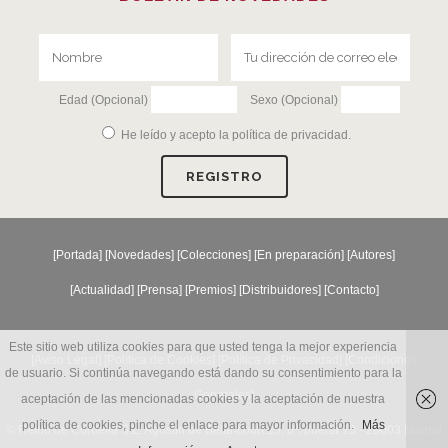
Edad (Opcional)
Sexo (Opcional)
He leído y acepto la
política de privacidad
.
[
Portada
] [
Novedades
] [
Colecciones
] [
En preparación
] [
Autores
]
[
Actualidad
] [
Prensa
] [
Premios
] [
Distribuidores
] [
Contacto
]
Este sitio web utiliza cookies para que usted tenga la mejor experiencia
[Aviso Legal] [
Política de Cookies
] [
Política de Privacidad
] [
Condiciones
de usuario. Si continúa navegando está dando su consentimiento para la
Generales
]
aceptación de las mencionadas cookies y la aceptación de nuestra
política de cookies, pinche el enlace para mayor información.
Más
© Reino de Cordelia S.L. Agustín de Betancourt 25, 6º, puerta 13 - 28003 Madrid