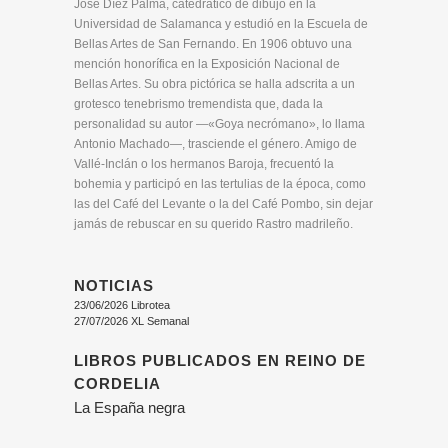
José Díez Palma, catedrático de dibujo en la
Universidad de Salamanca y estudió en la Escuela de
Bellas Artes de San Fernando. En 1906 obtuvo una
mención honorífica en la Exposición Nacional de
Bellas Artes. Su obra pictórica se halla adscrita a un
grotesco tenebrismo tremendista que, dada la
personalidad su autor —«Goya necrómano», lo llama
Antonio Machado—, trasciende el género. Amigo de
Vallé-Inclán o los hermanos Baroja, frecuentó la
bohemia y participó en las tertulias de la época, como
las del Café del Levante o la del Café Pombo, sin dejar
jamás de rebuscar en su querido Rastro madrileño.
NOTICIAS
23/06/2026 Librotea
27/07/2026 XL Semanal
LIBROS PUBLICADOS EN REINO DE
CORDELIA
La España negra