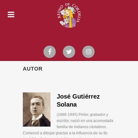
AUTOR
José Gutiérrez
Solana
(1886-1945) Pintor, grabador y
escritor, nació en una acomodada
familia de indianos cántabros.
Comenzó a dibujar gracias a la influencia de su tío