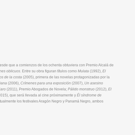
a desde que a comienzos de los ochenta obtuviera con Premio Alcalá de
ines oblicuos
. Entre su obra figuran títulos como
Mulata
(1992),
El
s de la costa
(2005), primera de las novelas protagonizadas por la
iana
(2006),
Crímenes para una exposición
(2007),
Un asesino
jaro
(2011), Premio Abogados de Novela;
Pálido monstruo
(2012),
El
015), que será llevada al cine próximamente y
Él síndrome de
ctualmente los festivales Aragón Negro y Panamá Negro, ambos