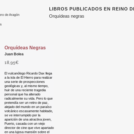
LIBROS PUBLICADOS EN REINO D
bro de Aragón
Orquídeas negras
ss
Orquídeas Negras
Juan Bolea
18,95
€
El vulcanólogo Ricardo Dax llega
a la isla de El Hierro para realizar
una serie de prospecciones
geológicas y, al mismo tiempo,
huir de una reciente tragedia
personal que ha alterado
radicalmente su vida. Pero lo que
pretendía ser un retiro de paz,
alejado del mundo en un paraíso
volcánico escasamente habitado,
se ve interrumpido por la
aparición de una atractiva joven,
Puerto, casada con un viejo
director de cine que vive apartado
en una lujosa mansión sobre el