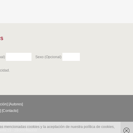
ES
al)
Sexo (Opcional)
acidad
.
ción
] [
Autores
]
] [
Contacto
]
Condiciones Generales
]
las mencionadas cookies y la aceptación de nuestra política de cookies,
uerta 13 - 28003 Madrid