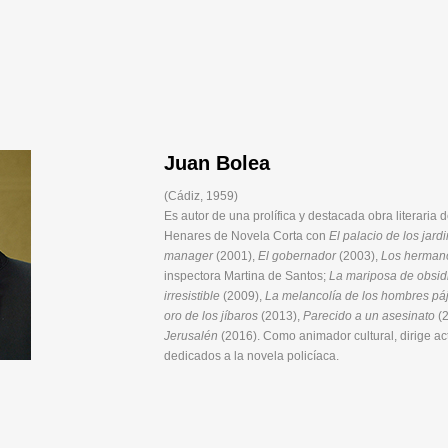
Juan Bolea
(Cádiz, 1959)
Es autor de una prolífica y destacada obra literari
Henares de Novela Corta con
El palacio de los jard
manager
(2001),
El gobernador
(2003),
Los hermano
inspectora Martina de Santos;
La mariposa de obsid
irresistible
(2009),
La melancolía de los hombres pá
oro de los jíbaros
(2013),
Parecido a un asesinato
(2
Jerusalén
(2016). Como animador cultural, dirige a
dedicados a la novela policíaca.