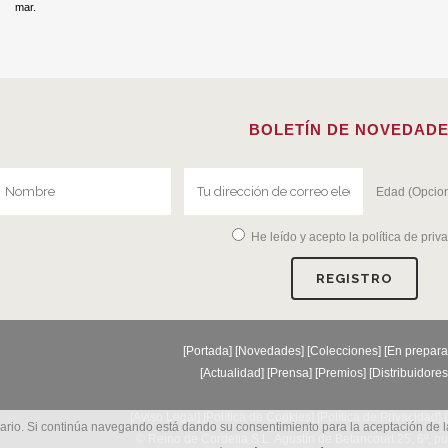
mar.
BOLETÍN DE NOVEDAD
Edad (Opcion
He leído y acepto la
política de priv
[
Portada
] [
Novedades
] [
Colecciones
] [
En prepara
[
Actualidad
] [
Prensa
] [
Premios
] [
Distribuidores
[Aviso Legal] [
Política de Cookies
] [
Política de Privacidad
] [
suario. Si continúa navegando está dando su consentimiento para la aceptación de 
© Reino de Cordelia S.L. Agustín de Betancourt 25, 6º, p