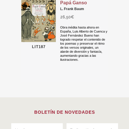
Papá Ganso
L. Frank Baum
26,50
€
Obra inédita hasta ahora en
España, Luis Alberto de Cuenca y
José Fernández Bueno han
logrado respetar el contenido de
los poemas y preservar el ritmo
LIT187
de los versos originales, un
alarde de diversión y fantasía,
aumentando gracias a las
ilustraciones.
BOLETÍN DE NOVEDADES