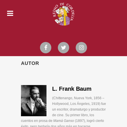
AUTOR
L. Frank Baum
(Chittenango, Nueva York, 1856 –
Hollywood, Los Ángeles, 1919) fue
un escritor, dramaturgo y productor
de cine. Su primer libro, los
cuentos en prosa de
Mamá Ganso
(1897), logró cierto
éxito, pero tardaría dos años más en hacerse