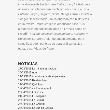
individualmente los fanzines
Cabezudo
y
La Ratonera
,
además de colaborar en muchos otros como
Fanzine
Enfermo
,
Argh!
,
Gagarin
,
Smile
,
Bang!
,
Carne Líquida
o
Sangre Descafeinada
. Ha colaborado con historietas
en la revista
TretzeVents
o la americana
Vice
. Sus
álbumes se ha publicado tanto en Francia como en
España:
Las fabulosas crónicas del ratón taciturno
y
Episodios Lunares
. Autor de una interesante obra
como ilustrador, parte de su obra gráfica ha sido
editada por Vidas de Papel.
NOTICIAS
17/03/2015 La mirada estrábica
20/03/2015 rtve
21/03/2015 Abandonad toda esperanza
27/03/2015 Revista Leer
14/04/2015 Qué Leer
17/04/2015 imakinarium.net
20/04/2015 komic.es
21/04/2015 LH Magazin
23/04/2015 La Brújula
23/04/2015 La Central
24/04/2015 La Voz de Galicia