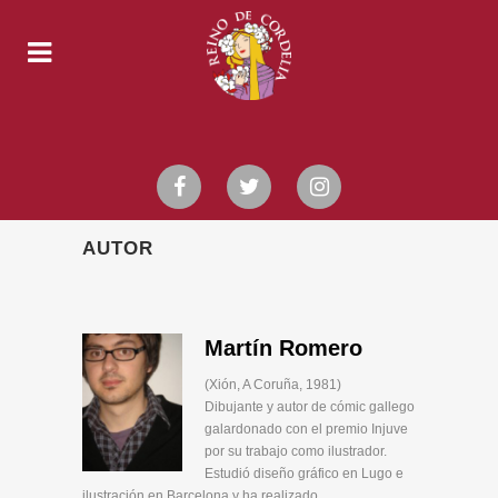
AUTOR
Martín Romero
(Xión, A Coruña, 1981)
Dibujante y autor de cómic gallego
galardonado con el premio Injuve
por su trabajo como ilustrador.
Estudió diseño gráfico en Lugo e
ilustración en Barcelona y ha realizado