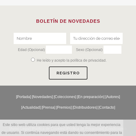
BOLETÍN DE NOVEDADES
Edad (Opcional)
Sexo (Opcional)
He leído y acepto la
política de privacidad
.
[
Portada
] [
Novedades
] [
Colecciones
] [
En preparación
] [
Autores
]
[
Actualidad
] [
Prensa
] [
Premios
] [
Distribuidores
] [
Contacto
]
Este sitio web utiliza cookies para que usted tenga la mejor experiencia
[Aviso Legal] [
Política de Cookies
] [
Política de Privacidad
] [
Condiciones
de usuario. Si continúa navegando está dando su consentimiento para la