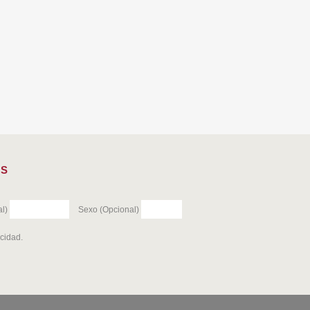
ES
l)
Sexo (Opcional)
acidad
.